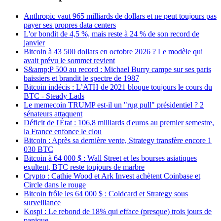
Anthropic vaut 965 milliards de dollars et ne peut toujours pas
payer ses propres data centers
L'or bondit de 4,5 %, mais reste à 24 % de son record de
janvier
Bitcoin à 43 500 dollars en octobre 2026 ? Le modèle qui
avait prévu le sommet revient
S&amp;P 500 au record : Michael Burry campe sur ses paris
baissiers et brandit le spectre de 1987
Bitcoin indécis : L’ATH de 2021 bloque toujours le cours du
BTC - Steady Lads
Le memecoin TRUMP est-il un "rug pull" présidentiel ? 2
sénateurs attaquent
Déficit de l'État : 106,8 milliards d'euros au premier semestre,
la France enfonce le clou
Bitcoin : Après sa dernière vente, Strategy transfère encore 1
030 BTC
Bitcoin à 64 000 $ : Wall Street et les bourses asiatiques
exultent, BTC reste toujours de marbre
Crypto : Cathie Wood et Ark Invest achètent Coinbase et
Circle dans le rouge
Bitcoin frôle les 64 000 $ : Coldcard et Strategy sous
surveillance
Kospi : Le rebond de 18% qui efface (presque) trois jours de
panique