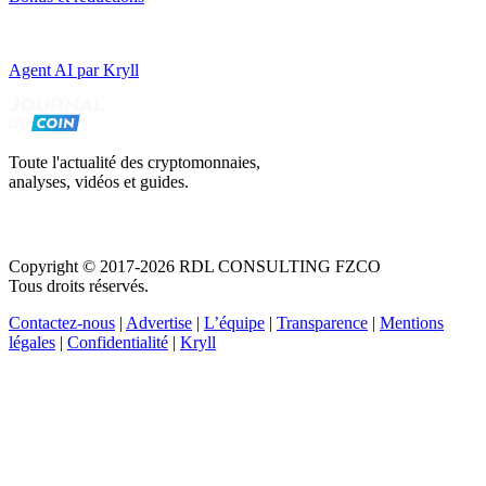
Agent AI par Kryll
Toute l'actualité des cryptomonnaies,
analyses, vidéos et guides.
Copyright © 2017-2026 RDL CONSULTING FZCO
Tous droits réservés.
Contactez-nous
|
Advertise
|
L’équipe
|
Transparence
|
Mentions
légales
|
Confidentialité
|
Kryll
Recevez votre guide PDF complet de 39 pages
Comment débuter dans les cryptos en 2026
Recevoir