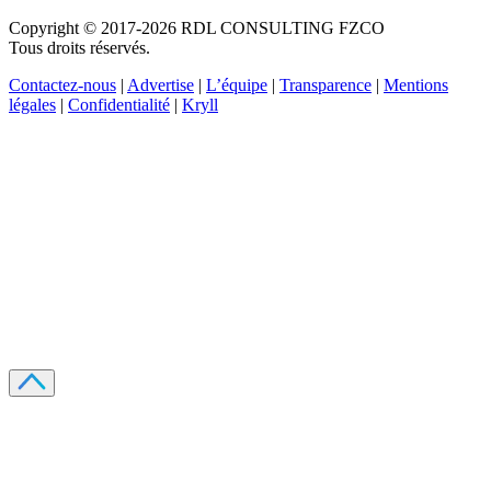
Copyright © 2017-2026 RDL CONSULTING FZCO
Tous droits réservés.
Contactez-nous
|
Advertise
|
L’équipe
|
Transparence
|
Mentions
légales
|
Confidentialité
|
Kryll
Recevez votre guide PDF complet de 39 pages
Comment débuter dans les cryptos en 2026
Recevoir
Oui, j'accepte de recevoir des emails selon votre
politique de confidentialité
.