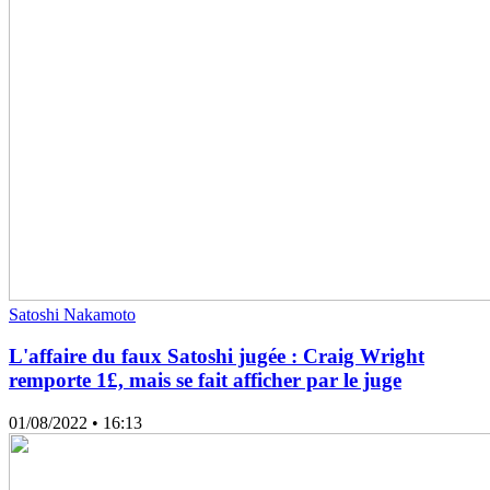
Satoshi Nakamoto
L'affaire du faux Satoshi jugée : Craig Wright
remporte 1£, mais se fait afficher par le juge
01/08/2022
• 16:13